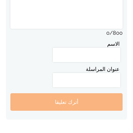
0
/
800
الاسم
عنوان المراسلة
أترك تعليقا