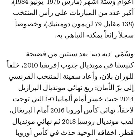
أعوام وستة أشهر (مارس 1976- يونيو 1984)،
أكبر عدد من المباريات على رأس المنتخب
(138 مقابل 79 لريمون دومينيك)، وخصوصاً
سجلاً رائعاً يمكنه التباهي به.
وسُمّي "ديه ديه" بعد سنتين من فضيحة
كنيسنا في مونديال جنوب إفريقيا 2010، خلفاً
للوران بلان، وأعاد سفينة المنتخب الفرنسي
إلى برّ الأمان: ربع نهائي مونديال البرازيل
2014 حيث خسر أمام ألمانيا 0-1 التي توجت
لاحقاً، نهائي كأس أوروبا 2016 أمام البرتغال،
لقب مونديال روسيا 2018 ثم نهائي مونديال
قطر. اخفاقه الوحيد حدث في كأس أوروبا