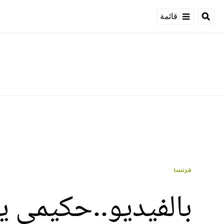
قائمة
فرنسا
بالفيديو..حكيمي ي