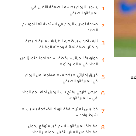
رسميا..الرجاء يحسم الصفقة الأغلى في
1
الميركاتو الصيفي
صدمة لمدرب الرجاء في استعداداته للموسم
2
الجديد
نايف أكرد يدير ظهره لاغراءات مالية خليجية
3
ويختار بصفة نهائية وجهته المقبلة
مولودية الجزائر « يخطف » مهاجما متميزا من
4
الوداد في « الميركاتو »
فريق إماراتي « يخطف » مهاجما من الرجاء
5
فه
في الميركاتو الصيفي
عرض خارجي يفتح باب الرحيل أمام نجم الوداد
6
في « الميركاتو »
كواليس تعثر صفقة الوداد الضخمة بسبب «
7
شرط واحد »
مفاجأة الميركاتو... اسم غير متوقع يحمل
8
مفاجأة من العيار الثقيل لجماهير الوداد