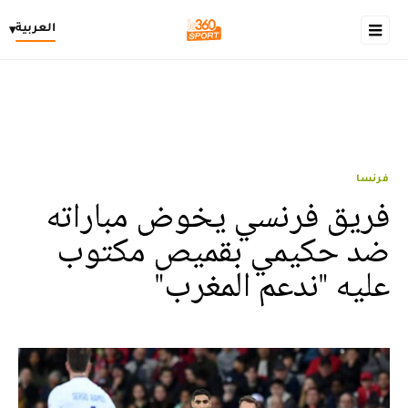
العربية
▾
فرنسا
فريق فرنسي يخوض مباراته
ضد حكيمي بقميص مكتوب
عليه "ندعم المغرب"