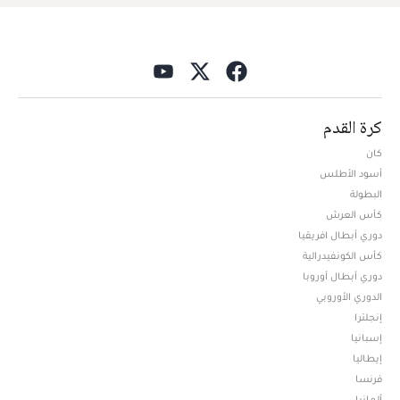
كرة القدم
كان
أسود الأطلس
البطولة
كأس العرش
دوري أبطال افريقيا
كأس الكونفيدرالية
دوري أبطال أوروبا
الدوري الأوروبي
إنجلترا
إسبانيا
إيطاليا
فرنسا
ألمانيا