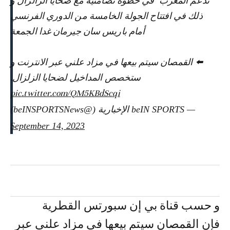
"ندعم المغرب" في خطوة تضامنية مع ضحايا الزالزال و
ذلك في افتتاح الجولة الخامسة من الدوري الفرنسي
أمام باريس سان جيرمان غدا الجمعة
⬅️ القمصان سيتم بيعها في مزاد علني عبر الانترنت و
ستخصص المداخيل لضحايا الزلزال.
pic.twitter.com/QM5KBdScqi
— beIN SPORTS الإخبارية (@beINSPORTSNews)
September 14, 2023
و حسب قناة بي إن سبورتس القطرية
فإن القمصان سيتم بيعها في مزاد علني عبر