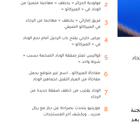
مولودية الجزائر « يخطف » مهاجما متميزا من
2
الوداد في « الميركاتو »
فريق إماراتي « يخطف » مهاجما من الرجاء
3
في الميركاتو الصيفي
عرض خارجي يفتح باب الرحيل أمام نجم الوداد
4
في « الميركاتو »
كواليس تعثر صفقة الوداد الضخمة بسبب «
5
الاتحاد
شرط واحد »
مفاجأة الميركاتو... اسم غير متوقع يحمل
6
مفاجأة من العيار الثقيل لجماهير الوداد
الوداد يقترب من خطف صفقة جديدة من
7
الرجاء
مورينيو يتحدث بصراحة عن دياز مع ريال
8
مدريد... ويكشف آخر المستجدات
بعد