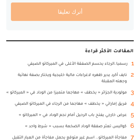
أترك تعليقا
المقالات الأكثر قراءة
1
رسميا..الرجاء يحسم الصفقة الأغلى في الميركاتو الصيفي
2
نايف أكرد يدير ظهره لاغراءات مالية خليجية ويختار بصفة نهائية
وجهته المقبلة
3
مولودية الجزائر « يخطف » مهاجما متميزا من الوداد في « الميركاتو »
4
فريق إماراتي « يخطف » مهاجما من الرجاء في الميركاتو الصيفي
5
عرض خارجي يفتح باب الرحيل أمام نجم الوداد في « الميركاتو »
6
كواليس تعثر صفقة الوداد الضخمة بسبب « شرط واحد »
7
مفاجأة الميركاتو... اسم غير متوقع يحمل مفاجأة من العيار الثقيل