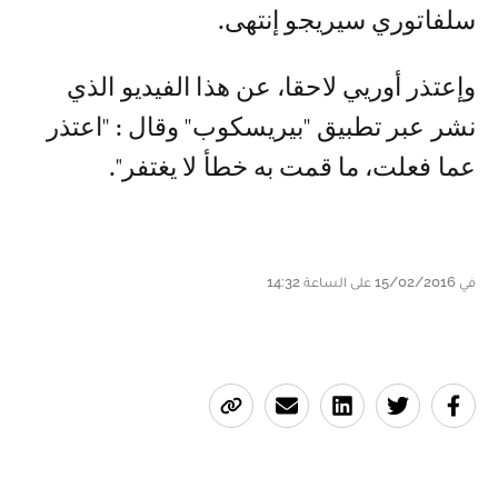
سلفاتوري سيريجو إنتهى.
وإعتذر أوريي لاحقا، عن هذا الفيديو الذي
نشر عبر تطبيق ''بيريسكوب'' وقال : ''اعتذر
عما فعلت، ما قمت به خطأ لا يغتفر".
في 15/02/2016 على الساعة 14:32