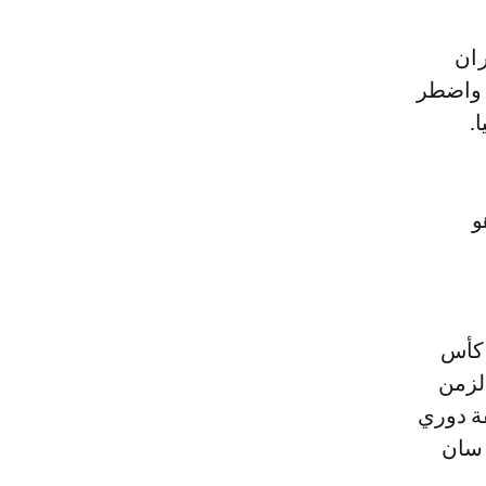
بيران
. واضطر
و
 كأس
لزمن
قة دوري
 سان