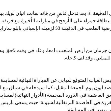
وأصيب مبابي في الدقيقة 31 بعد تدخل قاسٍ من قائد سانت اتيان لويك 
بطاقة حمراء على الأرجح في مباراته الأخيرة مع فريقه
ي الدقيقة 33 لزميله الإسباني بابلو سارابيا.
 جرمان من أرض الملعب دامعا، وعاد في وقت لاحق وه
للمشي، وقد لف كاحله.
ص الغياب المتوقع لمبابي عن المباراة النهائية لمسابقة
 ضد ليون يوم الجمعة المقبل، كما سيدخله في سباق مع ا
 العاضمة في الدورة المجمعة (الأدوار النهائية) لمساب
مقررة في العاصمة البرتغالية لشبونة، حيث يسعى باريس
ب بعيدا في المسابقة.