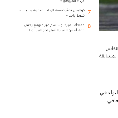
في « الميركاتو »
كواليس تعثر صفقة الوداد الضخمة بسبب «
7
شرط واحد »
مفاجأة الميركاتو... اسم غير متوقع يحمل
8
مفاجأة من العيار الثقيل لجماهير الوداد
 الكأس
ائي لمسابقة
عافي