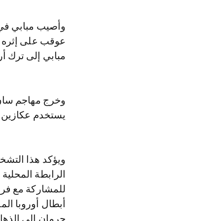
عوقب على إثره ب
مبابي إلى ترك أرضية الملعب ف
وخرج مهاجم سان
يستخدم عكازين 
ويؤكد هذا التشخي
الرابطة المحلية
للمشاركة مع فريق
أبطال أوروبا ال
جرمان إلى الذها