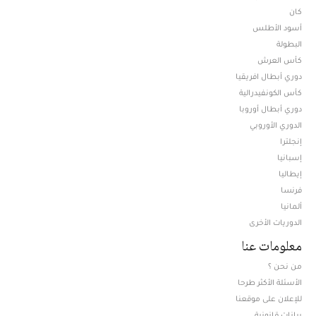
كان
أسود الأطلس
البطولة
كأس العرش
دوري أبطال افريقيا
كأس الكونفيدرالية
دوري أبطال أوروبا
الدوري الأوروبي
إنجلترا
إسبانيا
إيطاليا
فرنسا
ألمانيا
الدوريات الأخرى
معلومات عنا
من نحن ؟
الأسئلة الأكثر طرحا
للإعلان على موقعنا
بيانات قانونية