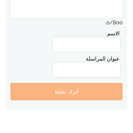
0
/
800
الاسم
عنوان المراسلة
أترك تعليقا