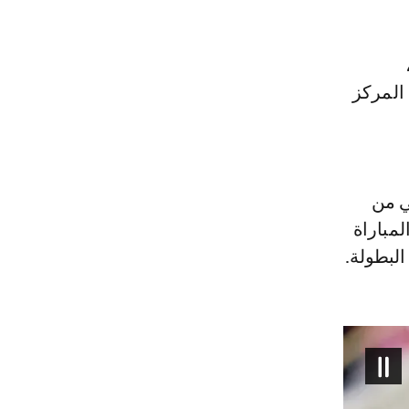
نقطة،
يد خورفكان عند 6 نقاط في المركز
ي من
مباراة