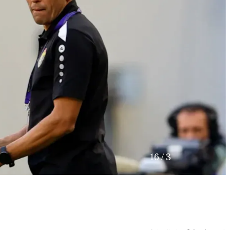
16
/
3