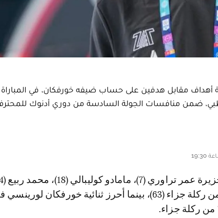
عة أهداف مقابل هدفين على حساب ضيفه خورفكان، في المباراة ا
وظبي، ضمن منافسات الجولة السادسة من دوري أدنوك للمحترف
ونيسكينز كيبانو من ركلة جزاء (63)، بينما أحرز ثنائية خورفكان لورينسي