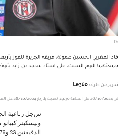
Dr
قاد المغربي الحسين عموتة، فريقه الجزيرة للفوز بأرب
جمعتهما اليوم السبت، على استاد محمد بن زايد بأب
تحرير من طرف
Le360
في 26/10/2024 على الساعة 19:30, تحديث بتاريخ 26/10/2024 على الساعة 19:30
سجل رباعية الجزيرة عمر تراوري (7)، مامادو كوليبالي (18)، محمد ربيع (34)،
الدقيقتين 23 و79 من ركلة جزاء.