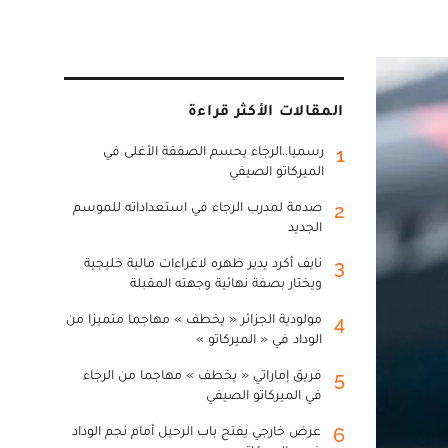
المقالات الأكثر قراءة
رسميا..الرجاء يحسم الصفقة الأغلى في
1
الميركاتو الصيفي
صدمة لمدرب الرجاء في استعداداته للموسم
2
الجديد
نايف أكرد يدير ظهره لاغراءات مالية خليجية
3
ويختار بصفة نهائية وجهته المقبلة
مولودية الجزائر « يخطف » مهاجما متميزا من
4
الوداد في « الميركاتو »
فريق إماراتي « يخطف » مهاجما من الرجاء
5
في الميركاتو الصيفي
عرض خارجي يفتح باب الرحيل أمام نجم الوداد
6