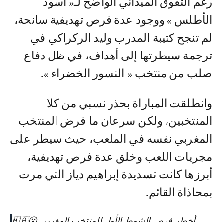
رغم التفوق الميداني الواضح لـ« أسود
الأطلس » ووجود عدة فرص تهديفية سانحة،
لم تنجح كتيبة المدرب وليد الركراكي في
ترجمة سيطرتها إلى أهداف، في ظل دفاع
صلب من منتخب « النسور الخضراء ».
وانطلقت المباراة بحذر نسبي من كلا
المنتخبين، ولكن سرعان ما فرض المنتخب
المغربي نفسه في الملعب، حيث سيطر على
مجريات اللعب وخلق عدة فرص تهديفية،
أبرزها كانت تسديدة إبراهيم دياز التي مرت
بمحاذاة القائم.
أخطر فرص الشوط الأول للمنتخب المغربي 😮🇲🇦