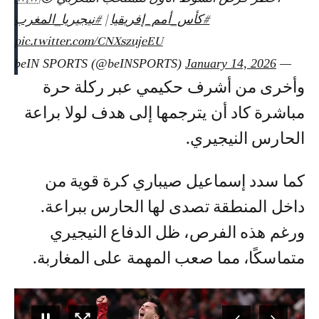
#كأس_أمم_إفريقيا
|
#نيجيريا_المغرب
pic.twitter.com/CNXszujeEU
January 14, 2026
— beIN SPORTS (@beINSPORTS)
وأخرى من أشرف حكيمي عبر ركلة حرة
مباشرة كاد أن يترجمها إلى هدف لولا براعة
الحارس النيجيري.
كما سدد إسماعيل صيباري كرة قوية من
داخل المنطقة تصدى لها الحارس ببراعة.
ورغم هذه الفرص، ظل الدفاع النيجيري
متماسكًا، مما صعب المهمة على المغاربة.