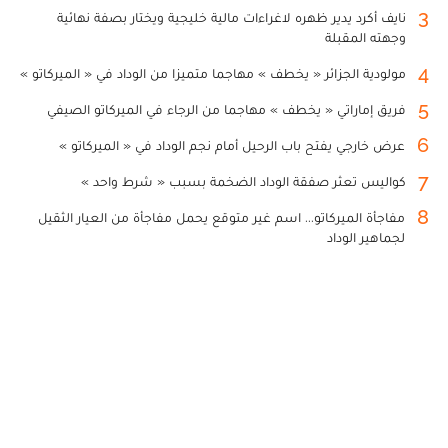
3
نايف أكرد يدير ظهره لاغراءات مالية خليجية ويختار بصفة نهائية
وجهته المقبلة
4
مولودية الجزائر « يخطف » مهاجما متميزا من الوداد في « الميركاتو »
5
فريق إماراتي « يخطف » مهاجما من الرجاء في الميركاتو الصيفي
6
عرض خارجي يفتح باب الرحيل أمام نجم الوداد في « الميركاتو »
7
كواليس تعثر صفقة الوداد الضخمة بسبب « شرط واحد »
8
مفاجأة الميركاتو... اسم غير متوقع يحمل مفاجأة من العيار الثقيل
لجماهير الوداد