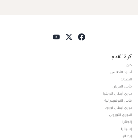
كرة القدم
كان
أسود الأطلس
البطولة
كأس العرش
دوري أبطال افريقيا
كأس الكونفيدرالية
دوري أبطال أوروبا
الدوري الأوروبي
إنجلترا
إسبانيا
إيطاليا