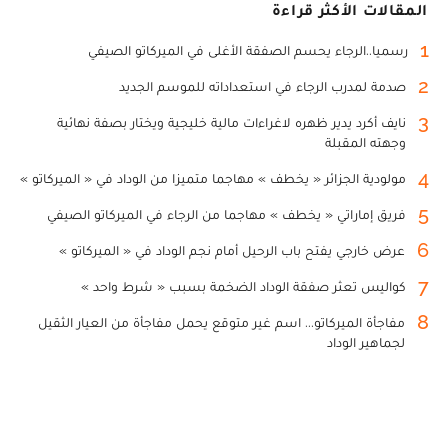
المقالات الأكثر قراءة
1
رسميا..الرجاء يحسم الصفقة الأغلى في الميركاتو الصيفي
2
صدمة لمدرب الرجاء في استعداداته للموسم الجديد
3
نايف أكرد يدير ظهره لاغراءات مالية خليجية ويختار بصفة نهائية
وجهته المقبلة
4
مولودية الجزائر « يخطف » مهاجما متميزا من الوداد في « الميركاتو »
5
فريق إماراتي « يخطف » مهاجما من الرجاء في الميركاتو الصيفي
6
عرض خارجي يفتح باب الرحيل أمام نجم الوداد في « الميركاتو »
7
كواليس تعثر صفقة الوداد الضخمة بسبب « شرط واحد »
8
مفاجأة الميركاتو... اسم غير متوقع يحمل مفاجأة من العيار الثقيل
لجماهير الوداد