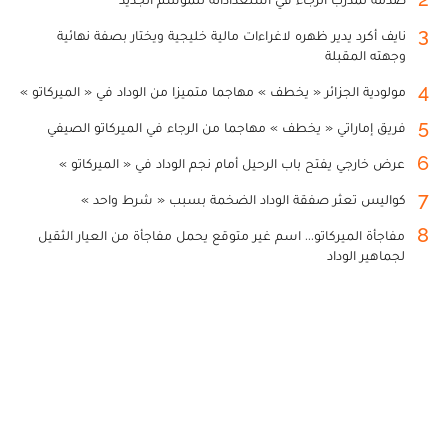
3
نايف أكرد يدير ظهره لاغراءات مالية خليجية ويختار بصفة نهائية
وجهته المقبلة
4
مولودية الجزائر « يخطف » مهاجما متميزا من الوداد في « الميركاتو »
5
فريق إماراتي « يخطف » مهاجما من الرجاء في الميركاتو الصيفي
6
عرض خارجي يفتح باب الرحيل أمام نجم الوداد في « الميركاتو »
7
كواليس تعثر صفقة الوداد الضخمة بسبب « شرط واحد »
8
مفاجأة الميركاتو... اسم غير متوقع يحمل مفاجأة من العيار الثقيل
لجماهير الوداد