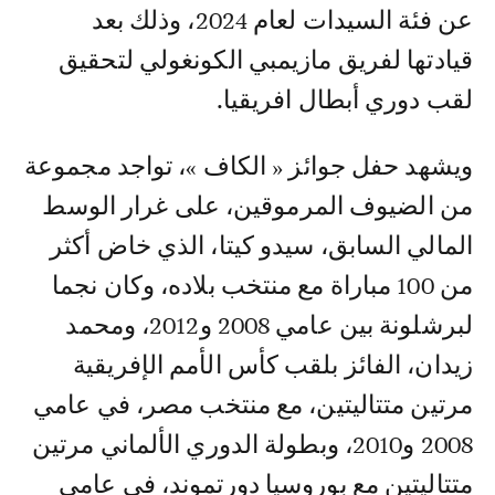
عن فئة السيدات لعام 2024، وذلك بعد
قيادتها لفريق مازيمبي الكونغولي لتحقيق
لقب دوري أبطال افريقيا.
ويشهد حفل جوائز « الكاف »، تواجد مجموعة
من الضيوف المرموقين، على غرار الوسط
المالي السابق، سيدو كيتا، الذي خاض أكثر
من 100 مباراة مع منتخب بلاده، وكان نجما
لبرشلونة بين عامي 2008 و2012، ومحمد
زيدان، الفائز بلقب كأس الأمم الإفريقية
مرتين متتاليتين، مع منتخب مصر، في عامي
2008 و2010، وبطولة الدوري الألماني مرتين
متتاليتين مع بوروسيا دورتموند، في عامي