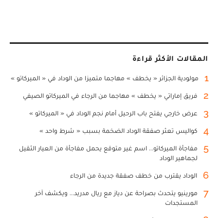
المقالات الأكثر قراءة
1
مولودية الجزائر « يخطف » مهاجما متميزا من الوداد في « الميركاتو »
2
فريق إماراتي « يخطف » مهاجما من الرجاء في الميركاتو الصيفي
3
عرض خارجي يفتح باب الرحيل أمام نجم الوداد في « الميركاتو »
4
كواليس تعثر صفقة الوداد الضخمة بسبب « شرط واحد »
5
مفاجأة الميركاتو... اسم غير متوقع يحمل مفاجأة من العيار الثقيل
لجماهير الوداد
6
الوداد يقترب من خطف صفقة جديدة من الرجاء
7
مورينيو يتحدث بصراحة عن دياز مع ريال مدريد... ويكشف آخر
المستجدات