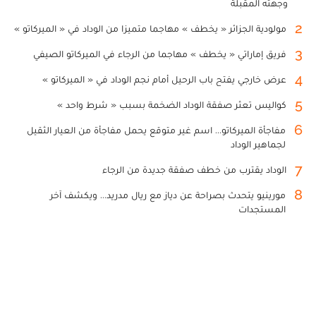
وجهته المقبلة
2
مولودية الجزائر « يخطف » مهاجما متميزا من الوداد في « الميركاتو »
3
فريق إماراتي « يخطف » مهاجما من الرجاء في الميركاتو الصيفي
4
عرض خارجي يفتح باب الرحيل أمام نجم الوداد في « الميركاتو »
5
كواليس تعثر صفقة الوداد الضخمة بسبب « شرط واحد »
6
مفاجأة الميركاتو... اسم غير متوقع يحمل مفاجأة من العيار الثقيل
لجماهير الوداد
7
الوداد يقترب من خطف صفقة جديدة من الرجاء
8
مورينيو يتحدث بصراحة عن دياز مع ريال مدريد... ويكشف آخر
المستجدات