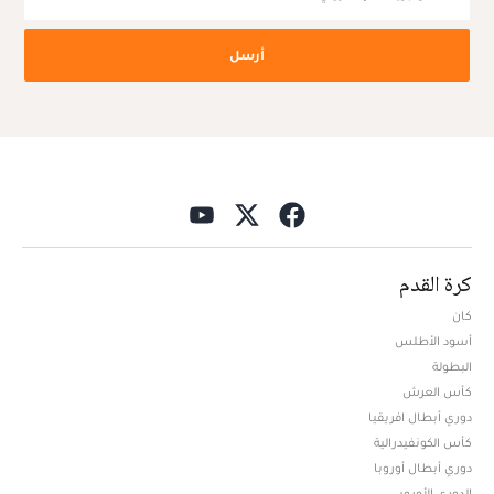
أرسل
كرة القدم
كان
أسود الأطلس
البطولة
كأس العرش
دوري أبطال افريقيا
كأس الكونفيدرالية
دوري أبطال أوروبا
الدوري الأوروبي