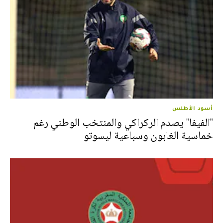
أسود الأطلس
"الفيفا" يصدم الركراكي والمنتخب الوطني رغم
خماسية الغابون وسباعية ليسوتو