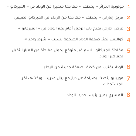
1
مولودية الجزائر « يخطف » مهاجما متميزا من الوداد في « الميركاتو »
2
فريق إماراتي « يخطف » مهاجما من الرجاء في الميركاتو الصيفي
3
عرض خارجي يفتح باب الرحيل أمام نجم الوداد في « الميركاتو »
4
كواليس تعثر صفقة الوداد الضخمة بسبب « شرط واحد »
5
مفاجأة الميركاتو... اسم غير متوقع يحمل مفاجأة من العيار الثقيل
لجماهير الوداد
6
الوداد يقترب من خطف صفقة جديدة من الرجاء
7
مورينيو يتحدث بصراحة عن دياز مع ريال مدريد... ويكشف آخر
المستجدات
8
العسري يعين رئيسا جديدا للوداد