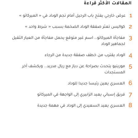
المقالات الأكثر قراءة
1
عرض خارجي يفتح باب الرحيل أمام نجم الوداد في « الميركاتو »
2
كواليس تعثر صفقة الوداد الضخمة بسبب « شرط واحد »
3
مفاجأة الميركاتو... اسم غير متوقع يحمل مفاجأة من العيار الثقيل
لجماهير الوداد
4
الوداد يقترب من خطف صفقة جديدة من الرجاء
5
مورينيو يتحدث بصراحة عن دياز مع ريال مدريد... ويكشف آخر
المستجدات
6
العسري يعين رئيسا جديدا للوداد
7
فريق إسباني يعيد الزابيري إلى الواجهة في الميركاتو
8
العسري يعيد السعيدي إلى الوداد في مهمة جديدة