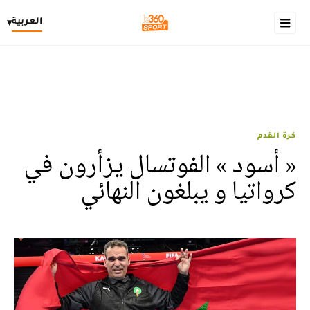
العربية
▾
كرة القدم
« أسود » الفوتسال يزأرون في
كرواتيا و يبلغون النهائي