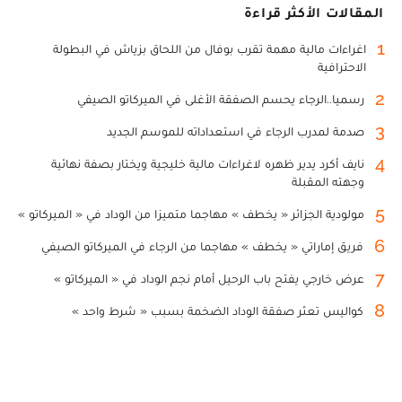
المقالات الأكثر قراءة
1
اغراءات مالية مهمة تقرب بوفال من اللحاق بزياش في البطولة
الاحترافية
2
رسميا..الرجاء يحسم الصفقة الأغلى في الميركاتو الصيفي
3
صدمة لمدرب الرجاء في استعداداته للموسم الجديد
4
نايف أكرد يدير ظهره لاغراءات مالية خليجية ويختار بصفة نهائية
وجهته المقبلة
5
مولودية الجزائر « يخطف » مهاجما متميزا من الوداد في « الميركاتو »
6
فريق إماراتي « يخطف » مهاجما من الرجاء في الميركاتو الصيفي
7
عرض خارجي يفتح باب الرحيل أمام نجم الوداد في « الميركاتو »
8
كواليس تعثر صفقة الوداد الضخمة بسبب « شرط واحد »