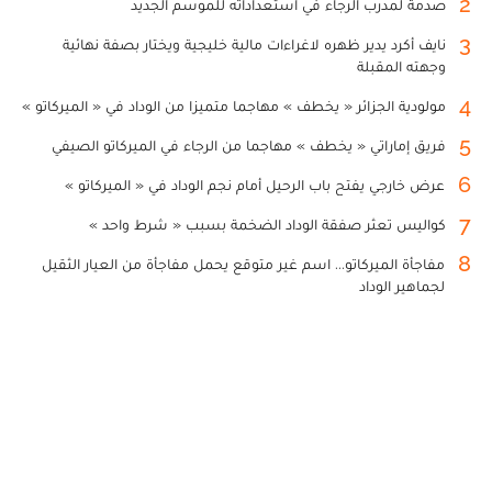
2
صدمة لمدرب الرجاء في استعداداته للموسم الجديد
3
نايف أكرد يدير ظهره لاغراءات مالية خليجية ويختار بصفة نهائية
وجهته المقبلة
4
مولودية الجزائر « يخطف » مهاجما متميزا من الوداد في « الميركاتو »
5
فريق إماراتي « يخطف » مهاجما من الرجاء في الميركاتو الصيفي
6
عرض خارجي يفتح باب الرحيل أمام نجم الوداد في « الميركاتو »
7
كواليس تعثر صفقة الوداد الضخمة بسبب « شرط واحد »
8
مفاجأة الميركاتو... اسم غير متوقع يحمل مفاجأة من العيار الثقيل
لجماهير الوداد