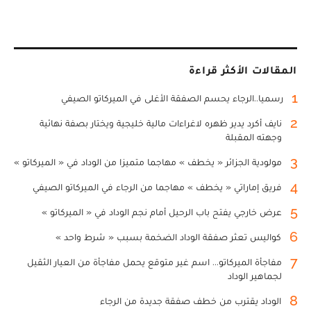
المقالات الأكثر قراءة
1
رسميا..الرجاء يحسم الصفقة الأغلى في الميركاتو الصيفي
2
نايف أكرد يدير ظهره لاغراءات مالية خليجية ويختار بصفة نهائية
وجهته المقبلة
3
مولودية الجزائر « يخطف » مهاجما متميزا من الوداد في « الميركاتو »
4
فريق إماراتي « يخطف » مهاجما من الرجاء في الميركاتو الصيفي
5
عرض خارجي يفتح باب الرحيل أمام نجم الوداد في « الميركاتو »
6
كواليس تعثر صفقة الوداد الضخمة بسبب « شرط واحد »
7
مفاجأة الميركاتو... اسم غير متوقع يحمل مفاجأة من العيار الثقيل
لجماهير الوداد
8
الوداد يقترب من خطف صفقة جديدة من الرجاء