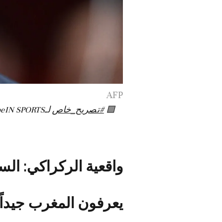
AFP
🟪
#تصريح_خاص
واقعية الركراكي: ال
يعرفون المغرب جيداً