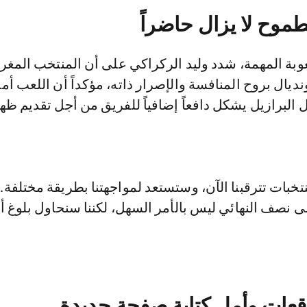
وح لا يزال حاضراً
وبة المهمة، شدد وليد الركراكي على أن المنتخب المغر
يال بروح المنافسة والإصرار ذاته، مؤكداً أن اللعب أما
 البرازيل يشكل دافعاً إضافياً للفريق من أجل تقديم ظه
خبات تترقبنا الآن، وستستعد لمواجهتنا بطريقة مختلفة. 
ى نصف النهائي ليس بالأمر السهل، لكننا سنحاول بلوغ أ
قعات وأمل كتابة صفحة جديدة