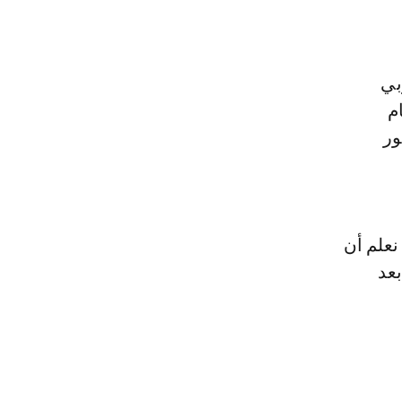
بي
م
ور
نعلم أن
بعد