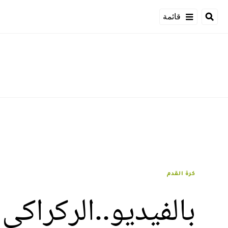
قائمة
كرة القدم
بالفيديو..الركراكي