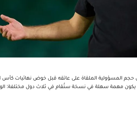
 من حجم المسؤولية الملقاة على عاتقه قبل خوض نهائيات كأس ا
مشيراً إلى أن تكرار إنجاز مونديال قطر 2022 لن يكون مهمة سهلة في نسخة ستُقام في ثلاث دول مختلفة: 