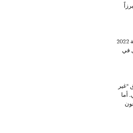
زاً
وأوضح الناخب الوطني أن نجاح الأسود في الوصول إلى نصف النهائي سنة 2022
ل في
 “غير
 أما
عون