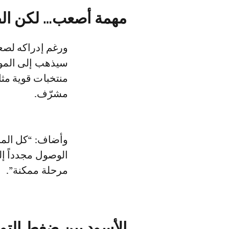
مهمة أصعب… لكن الطم
ورغم إدراكه لصع
سيذهب إلى الموند
منتخبات قوية مثل
مشرّف.
وأضاف: “كل المنت
الوصول مجدداً إل
مرحلة ممكنة”.
الأسود بين ضغط التو