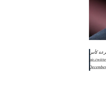
د قرعة كأس
pic.twit
December