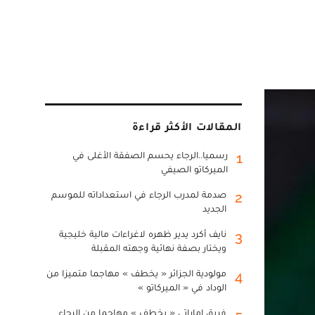
المقالات الأكثر قراءة
رسميا..الرجاء يحسم الصفقة الأغلى في
1
الميركاتو الصيفي
صدمة لمدرب الرجاء في استعداداته للموسم
2
الجديد
نايف أكرد يدير ظهره لاغراءات مالية خليجية
3
ويختار بصفة نهائية وجهته المقبلة
مولودية الجزائر « يخطف » مهاجما متميزا من
4
الوداد في « الميركاتو »
فريق إماراتي « يخطف » مهاجما من الرجاء