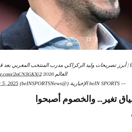
12
/
3
لـbeIN SPORTS | أبرز تصريحات وليد الركراكي مدرب المنتخب المغربي بع
العالم 2026
ter.com/2oCN3GKXj2
— beIN SPORTS الإخبارية (@beINSPORTSNews)
 5, 2025
سياق تغير… والخصوم أصبحوا