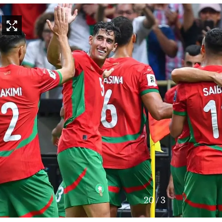
20
/
3