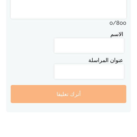
0
/
800
الاسم
عنوان المراسلة
أترك تعليقا