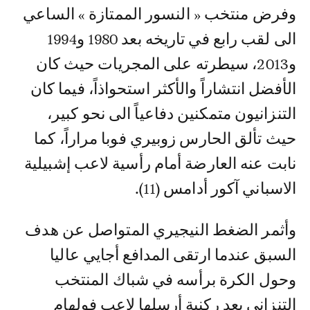
وفرض منتخب « النسور الممتازة » الساعي
الى لقب رابع في تاريخه بعد 1980 و1994
و2013، سيطرته على المجريات حيث كان
الأفضل انتشاراً والأكثر استحواذاً، فيما كان
التنزانيون متمكنين دفاعياً الى نحو كبير،
حيث تألق الحارس زوبيري فوبا مراراً، كما
نابت عنه العارضة أمام رأسية لاعب إشبيلية
الاسباني آكور أدامس (11).
وأثمر الضغط النيجيري المتواصل عن هدف
السبق عندما ارتقى المدافع أجايي عاليا
وحول الكرة برأسه في شباك المنتخب
التنزاني بعد ركنية أرسلها لاعب فولهام