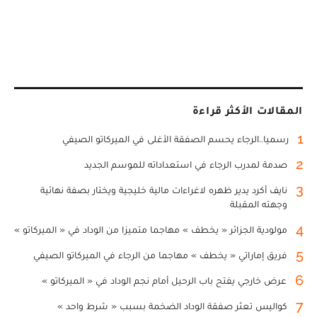
المقالات الأكثر قراءة
1
رسميا..الرجاء يحسم الصفقة الأغلى في الميركاتو الصيفي
2
صدمة لمدرب الرجاء في استعداداته للموسم الجديد
3
نايف أكرد يدير ظهره لاغراءات مالية خليجية ويختار بصفة نهائية
وجهته المقبلة
4
مولودية الجزائر « يخطف » مهاجما متميزا من الوداد في « الميركاتو »
5
فريق إماراتي « يخطف » مهاجما من الرجاء في الميركاتو الصيفي
6
عرض خارجي يفتح باب الرحيل أمام نجم الوداد في « الميركاتو »
7
كواليس تعثر صفقة الوداد الضخمة بسبب « شرط واحد »