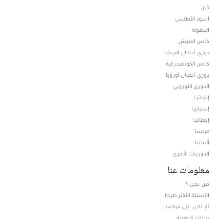
كان
أسود الأطلس
البطولة
كأس العرش
دوري أبطال افريقيا
كأس الكونفيدرالية
دوري أبطال أوروبا
الدوري الأوروبي
إنجلترا
إسبانيا
إيطاليا
فرنسا
ألمانيا
الدوريات الأخرى
معلومات عنا
من نحن ؟
الأسئلة الأكثر طرحا
للإعلان على موقعنا
بيانات قانونية