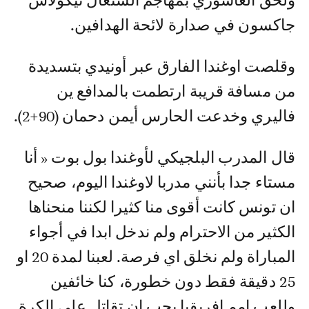
ولحق العاشوري بمهاجم السنغال نيكولاس
جاكسون في صدارة لائحة الهدافين.
وقلصت اوغندا الفارق عبر أونيدي بتسديدة
من مسافة قريبة ارتطمت بالمدافع ين
فاليري وخدعت الحارس أيمن دحمان (90+2).
قال المدرب البلجيكي لأوغندا بول بوت « أنا
مستاء جدا بأنني مدربا لاوغندا اليوم، صحيح
ان تونس كانت أقوى منا كثيرا لكننا منحناها
الكثير من الاحترام ولم ندخل ابدا في أجواء
المباراة ولم نخلق اي فرصة. لعبنا لمدة 20 او
25 دقيقة فقط دون خطورة، كنا خائفين
وللعب امم افريقيا يجب ان تقاتل على الكرة