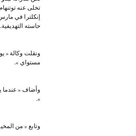
تخلى عنه توتنها
إنكلترا في مارس
حاسته التهديفية.
ونقلت وكالة « يون
مستواي ».
وأضاف « عندما ي
».
وتابع « من المخي