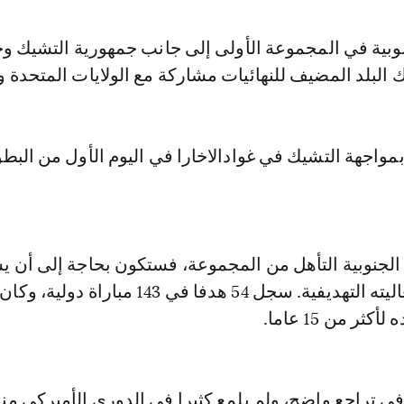
نوبية في المجموعة الأولى إلى جانب جمهورية التشيك و
 البلد المضيف للنهائيات مشاركة مع الولايات المتحدة وك
مواجهة التشيك في غوادالاخارا في اليوم الأول من البط
 الجنوبية التأهل من المجموعة، فستكون بحاجة إلى أن ي
المهاجم سون فعاليته التهديفية. سجل 54 هدفا في 143 مبار
ثر من 15 عاما.
في تراجع واضح، ولم يلمع كثيرا في الدوري الأميركي منذ