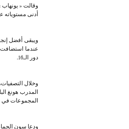
وقالت « يونهاب »
أدنى مستوياته عل
ويبقى أفضل إنجاز
دور الـ16.
وخلال التصفيات،
المجموعات في مونديال 2014 من دو
ودعا سون الجماه