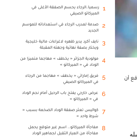
رسميا..الرجاء يحسم الصفقة الأغلى في
1
الميركاتو الصيفي
صدمة لمدرب الرجاء في استعداداته للموسم
2
الجديد
نايف أكرد يدير ظهره لاغراءات مالية خليجية
3
ويختار بصفة نهائية وجهته المقبلة
مولودية الجزائر « يخطف » مهاجما متميزا من
4
الوداد في « الميركاتو »
فريق إماراتي « يخطف » مهاجما من الرجاء
5
قع أن
في الميركاتو الصيفي
عرض خارجي يفتح باب الرحيل أمام نجم الوداد
6
في « الميركاتو »
كواليس تعثر صفقة الوداد الضخمة بسبب «
7
شرط واحد »
مفاجأة الميركاتو... اسم غير متوقع يحمل
8
مفاجأة من العيار الثقيل لجماهير الوداد