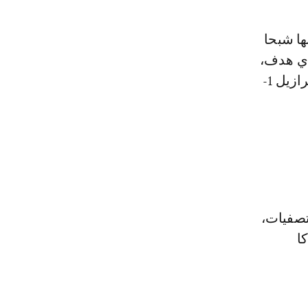
 قطر. ظهر حينها شبحا
أي هدف،
قبل أن تخرج كوريا الجنوبية من الدور ثمن النهائي بخسارة قاسية أمام البرازيل 1-
تصفيات،
ا