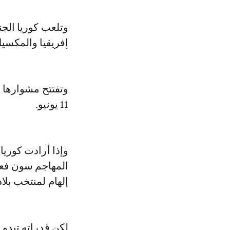
وتلعب كوريا الج
إفريقيا والمكسيك
وتفتتح مشوارها ب
11 يونيو.
وإذا أرادت كوريا
إلهام لمنتخب بلاده لأك
لكن قدراته تبدو 