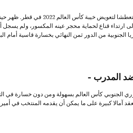
وسيكون سون متعطشا لتعويض خيبة كأس العالم 2022 في
ى ارتداء قناع لحماية محجر عينه المكسور، ولم يسجل 
د المدرب -
وري الجنوبي كأس العالم بسهولة ومن دون خسارة في ال
عقد آمالا كبيرة على ما يمكن أن يقدمه المنتخب في أميرك