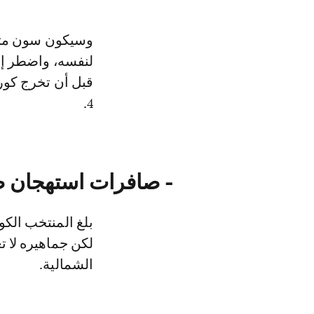
لنفسه، واضطر إل
4.
- صافرات استهجان ض
بلغ المنتخب الك
لكن جماهيره لا ت
الشمالية.