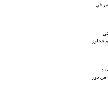
ير في
ئي
نذ ذلك الحين لم تتجاوز
ضد
 باهت من دور