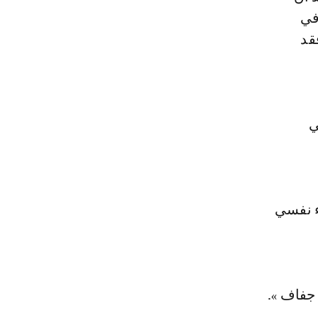
في
قد
ي
ء نفسي
 جفاف ».