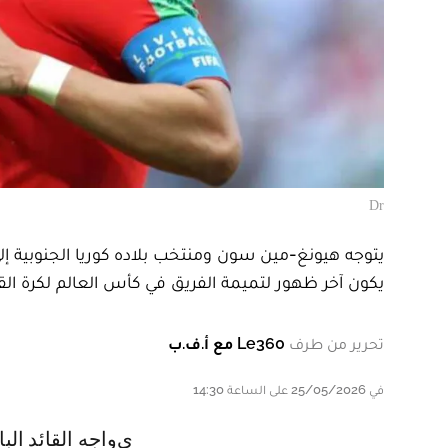
Dr
يتوجه هيونغ-مين سون ومنتخب بلاده كوريا الجنوبية إل
يكون آخر ظهور لتميمة الفريق في كأس العالم لكرة الق
تحرير من طرف
Le360 مع أ.ف.ب
في 25/05/2026 على الساعة 14:30
يواجه القائد البالغ 33 عاما تساؤلات متزايدة بشأن تراجع مستواه ومستقبله