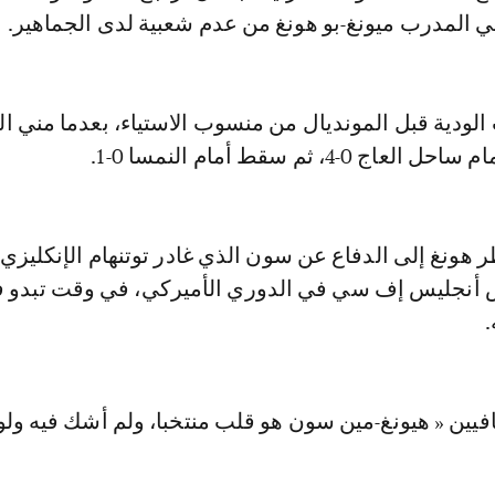
ني المدرب ميونغ-بو هونغ من عدم شعبية لدى الجماهير.
الودية قبل المونديال من منسوب الاستياء، بعدما مني ا
0-4، ثم سقط أمام النمسا 0-1.
ونغ إلى الدفاع عن سون الذي غادر توتنهام الإنكليزي 
 أنجليس إف سي في الدوري الأميركي، في وقت تبدو ف
.
فيين « هيونغ-مين سون هو قلب منتخبا، ولم أشك فيه ولو