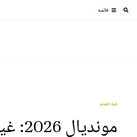
قائمة
كرة القدم
موندي