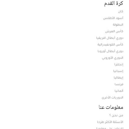
كرة القدم
كان
أسود الأطلس
البطولة
كأس العرش
دوري أبطال افريقيا
كأس الكونفيدرالية
دوري أبطال أوروبا
الدوري الأوروبي
إنجلترا
إسبانيا
إيطاليا
فرنسا
ألمانيا
الدوريات الأخرى
معلومات عنا
من نحن ؟
الأسئلة الأكثر طرحا
للإعلان على موقعنا