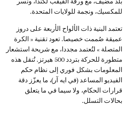
بلد مضيف، مع ورقة القيقب لكندا، ونسر
للمكسيك، ونجمة للولايات المتحدة.
تعتمد البنية ذات الألواح الأربعة على دروز
عميقة صُممت خصيصا. تعود تقنية « الكرة
المتصلة » لتُعتمد مجددا، مع شريحة استشعار
متطورة للحركة بتردد 500 هيرتز. تُنقل هذه
المعلومات بشكل فوري إلى نظام حكم
الفيديو المساعد (في ايه آر)، ما يعزّز دقة
قرارات الحكام، ولا سيما في ما يتعلق
بحالات التسلل.