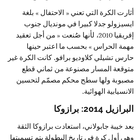
أثارت الكرة التي تعني « الاحتفال » بلغة
ايسيزولو جدلا كبيرا في مونديال جنوب
إفريقيا 2010، لأنها صُنعت « من أجل تعقيد
مهمة الحراس » بحسب ما اعتبر حينها
حارس تشيلي كلاوديو برافو. كانت الكرة غير
متوقعة المسار مصنوعة من ثماني قطع
مصبوبة ولها سطح محكم مصمّم لتحسين
الانسيابية الهوائية.
البرازيل 2014: برازوكا
بعد خيبة جابولاني، استعادت برازوكا الثقة
وهي أول كرة في تاريخ البطولة يتم تسميتها