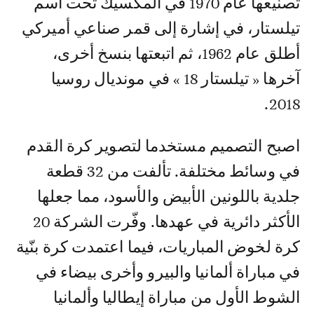
تصنيعها عام 1970 في المكسيك تحت اسم
تيلستار، في إشارة إلى قمر صناعي أميركي
أطلق عام 1962، ثم اتبعتها بنسخ أخرى،
آخرها « تيلستار 18 » في مونديال روسيا
2018.
اصبح التصميم مستخدما لتصوير كرة القدم
في وسائط مختلفة. تألفت من 32 قطعة
جلدية باللونين الأبيض والأسود، مما جعلها
الأكثر دائرية في عهدها. وفّرت الشركة 20
كرة لخوض المباريات، فيما اعتمدت كرة بنّية
في مباراة ألمانيا والبيرو وأخرى بيضاء في
الشوط الأول من مباراة إيطاليا وألمانيا