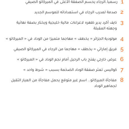
1
رسميا..الرجاء يحسم الصفقة الأغلى في الميركاتو الصيفي
2
صدمة لمدرب الرجاء في استعداداته للموسم الجديد
3
نايف أكرد يدير ظهره لاغراءات مالية خليجية ويختار بصفة نهائية
وجهته المقبلة
4
مولودية الجزائر « يخطف » مهاجما متميزا من الوداد في « الميركاتو »
5
فريق إماراتي « يخطف » مهاجما من الرجاء في الميركاتو الصيفي
6
عرض خارجي يفتح باب الرحيل أمام نجم الوداد في « الميركاتو »
7
كواليس تعثر صفقة الوداد الضخمة بسبب « شرط واحد »
8
مفاجأة الميركاتو... اسم غير متوقع يحمل مفاجأة من العيار الثقيل
لجماهير الوداد