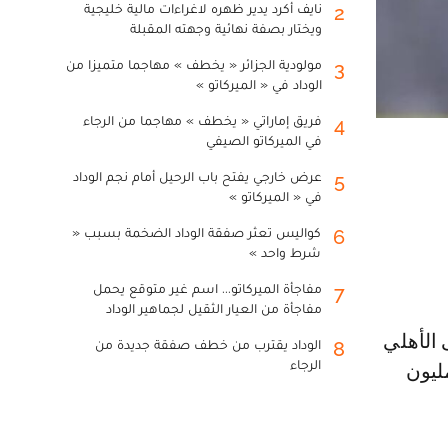
نايف أكرد يدير ظهره لاغراءات مالية خليجية
2
ويختار بصفة نهائية وجهته المقبلة
مولودية الجزائر « يخطف » مهاجما متميزا من
3
الوداد في « الميركاتو »
فريق إماراتي « يخطف » مهاجما من الرجاء
4
في الميركاتو الصيفي
عرض خارجي يفتح باب الرحيل أمام نجم الوداد
5
في « الميركاتو »
كواليس تعثر صفقة الوداد الضخمة بسبب «
6
شرط واحد »
مفاجأة الميركاتو... اسم غير متوقع يحمل
7
مفاجأة من العيار الثقيل لجماهير الوداد
الوداد يقترب من خطف صفقة جديدة من
8
الرجاء
ولكن المطالب المادية للاعب كانت كبيرة وتجاوزت 2 مليون