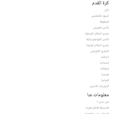
كرة القدم
كان
أسود الأطلس
البطولة
كأس العرش
دوري أبطال افريقيا
كأس الكونفيدرالية
دوري أبطال أوروبا
الدوري الأوروبي
إنجلترا
إسبانيا
إيطاليا
فرنسا
ألمانيا
الدوريات الأخرى
معلومات عنا
من نحن ؟
الأسئلة الأكثر طرحا
للإعلان على موقعنا