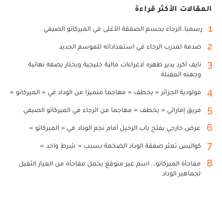
المقالات الأكثر قراءة
1
رسميا..الرجاء يحسم الصفقة الأغلى في الميركاتو الصيفي
2
صدمة لمدرب الرجاء في استعداداته للموسم الجديد
3
نايف أكرد يدير ظهره لاغراءات مالية خليجية ويختار بصفة نهائية
وجهته المقبلة
4
مولودية الجزائر « يخطف » مهاجما متميزا من الوداد في « الميركاتو »
5
فريق إماراتي « يخطف » مهاجما من الرجاء في الميركاتو الصيفي
6
عرض خارجي يفتح باب الرحيل أمام نجم الوداد في « الميركاتو »
7
كواليس تعثر صفقة الوداد الضخمة بسبب « شرط واحد »
8
مفاجأة الميركاتو... اسم غير متوقع يحمل مفاجأة من العيار الثقيل
لجماهير الوداد