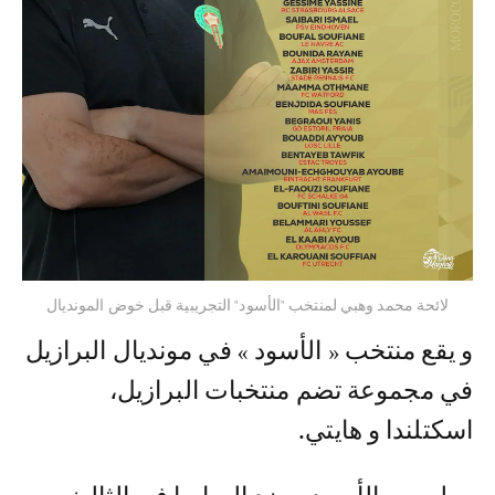
لائحة محمد وهبي لمنتخب "الأسود" التجريبية قبل خوض المونديال
و يقع منتخب « الأسود » في مونديال البرازيل
في مجموعة تضم منتخبات البرازيل،
اسكتلندا و هايتي.