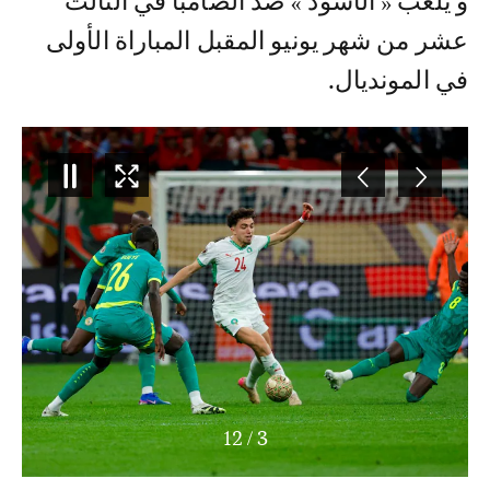
و يلعب « الأسود » ضد الصامبا في الثالث
عشر من شهر يونيو المقبل المباراة الأولى
في المونديال.
12
/
3