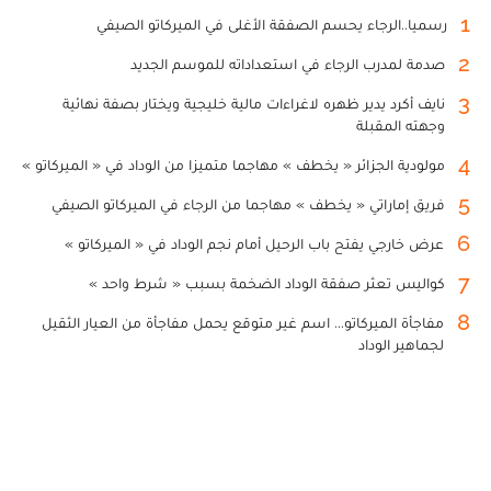
1
رسميا..الرجاء يحسم الصفقة الأغلى في الميركاتو الصيفي
2
صدمة لمدرب الرجاء في استعداداته للموسم الجديد
3
نايف أكرد يدير ظهره لاغراءات مالية خليجية ويختار بصفة نهائية
وجهته المقبلة
4
مولودية الجزائر « يخطف » مهاجما متميزا من الوداد في « الميركاتو »
5
فريق إماراتي « يخطف » مهاجما من الرجاء في الميركاتو الصيفي
6
عرض خارجي يفتح باب الرحيل أمام نجم الوداد في « الميركاتو »
7
كواليس تعثر صفقة الوداد الضخمة بسبب « شرط واحد »
8
مفاجأة الميركاتو... اسم غير متوقع يحمل مفاجأة من العيار الثقيل
لجماهير الوداد