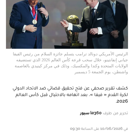
الرئيس الأمريكي دونالد ترامب يتسلم جائزة السلام من رئيس الفيفا
جياني إنفانتينو، خلال سحب قرعة كأس العالم 2026 الذي تستضيفه
الولايات المتحدة وكندا والمكسيك، وذلك في مركز كينيدي بالعاصمة
واشنطن، يوم الجمعة 5 ديسمبر
كشف تقرير صحفي عن فتح تحقيق قضائي ضد الاتحاد الدولي
لكرة القدم « فيفا »، بعد اتهامه بالاحتيال قبل كأس العالم
2026.
تحرير من طرف
le360 سبور
في 10/06/2026 على الساعة 09:30