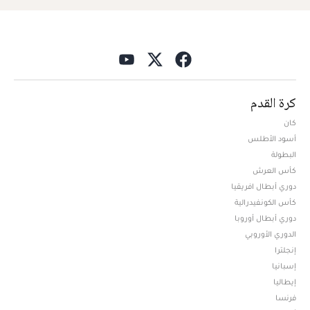
كرة القدم
كان
أسود الأطلس
البطولة
كأس العرش
دوري أبطال افريقيا
كأس الكونفيدرالية
دوري أبطال أوروبا
الدوري الأوروبي
إنجلترا
إسبانيا
إيطاليا
فرنسا