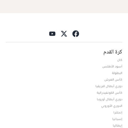
كرة القدم
كان
أسود الأطلس
البطولة
كأس العرش
دوري أبطال افريقيا
كأس الكونفيدرالية
دوري أبطال أوروبا
الدوري الأوروبي
إنجلترا
إسبانيا
إيطاليا