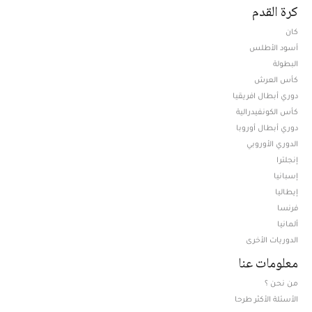
كرة القدم
كان
أسود الأطلس
البطولة
كأس العرش
دوري أبطال افريقيا
كأس الكونفيدرالية
دوري أبطال أوروبا
الدوري الأوروبي
إنجلترا
إسبانيا
إيطاليا
فرنسا
ألمانيا
الدوريات الأخرى
معلومات عنا
من نحن ؟
الأسئلة الأكثر طرحا