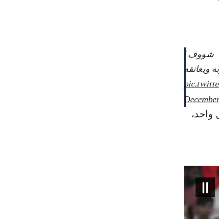
شووف |
ه ويعانقه
pic.twit
December
 واحد،