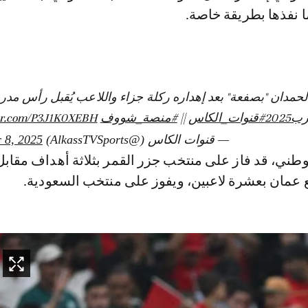
ا نفذها بطريقة خاصة.
لحمدان "بصفعة" بعد إهداره ركلة جزاء واللاعب يُقبل رأس مدرب
202
#قنوات_الكاس
||
#منصة_شووف
ter.com/P3J1K0XEBH
— قنوات الكاس (@AlkassTVSports)
 8, 2025
طني، قد فاز على منتخب جزر القمر بثلاثة أهداف مقابل
ع عمان بعشرة لاعبين، ويفوز على منتخب السعودية.