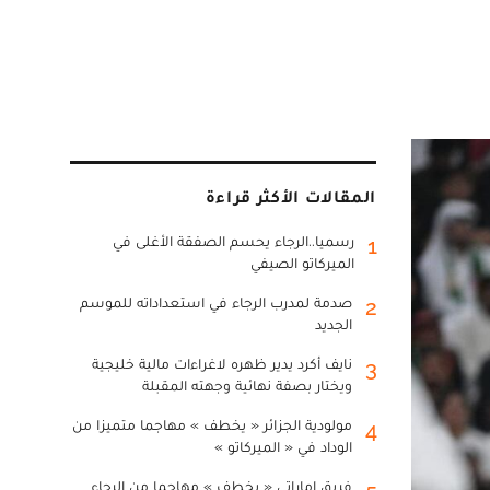
المقالات الأكثر قراءة
رسميا..الرجاء يحسم الصفقة الأغلى في
1
الميركاتو الصيفي
صدمة لمدرب الرجاء في استعداداته للموسم
2
الجديد
نايف أكرد يدير ظهره لاغراءات مالية خليجية
3
ويختار بصفة نهائية وجهته المقبلة
مولودية الجزائر « يخطف » مهاجما متميزا من
4
الوداد في « الميركاتو »
فريق إماراتي « يخطف » مهاجما من الرجاء