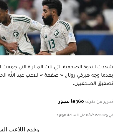
شهدت الندوة الصحفية التي تلت المباراة التي جمعت ا
بعدما وجه هيرفي رونار، « صفعة » للاعب عبد الله الحم
تصفيق الصحفيين.
تحرير من طرف
le360 سبور
في 08/12/2025 على الساعة 19:50
وقدم اللاعب السعودي إعتذاره لكل مكونات المنتخب السعودي، بعد تضييعه