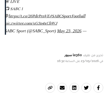
🚨 LIVE
📺 SABC 1
🌐
https://t.co/26PdrPrnVE
#SABCSportFootball
pic.twitter.com/xG3n4xChWJ
May 23, 2026
— SABC Sport (@SABC_Sport)
تحرير من طرف
le360 سبور
في 23/05/2026 على الساعة 16:32