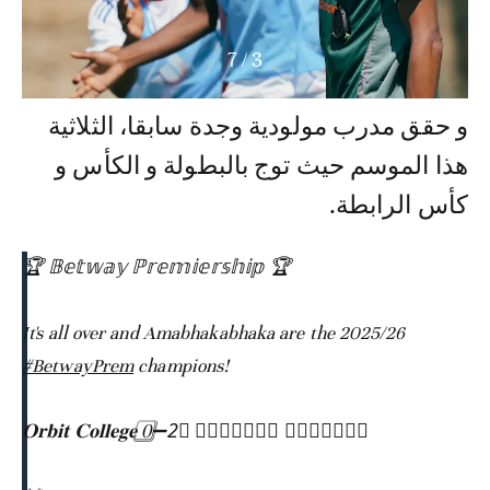
7
/
3
و حقق مدرب مولودية وجدة سابقا، الثلاثية
هذا الموسم حيث توج بالبطولة و الكأس و
كأس الرابطة.
🏆 𝔹𝕖𝕥𝕨𝕒𝕪 ℙ𝕣𝕖𝕞𝕚𝕖𝕣𝕤𝕙𝕚𝕡 🏆
It's all over and Amabhakabhaka are the 2025/26
#BetwayPrem
champions!
𝐎𝐫𝐛𝐢𝐭 𝐂𝐨𝐥𝐥𝐞𝐠𝐞 0⃣➖2⃣ 𝐎𝐫𝐥𝐚𝐧𝐝𝐨 𝐏𝐢𝐫𝐚𝐭𝐞𝐬