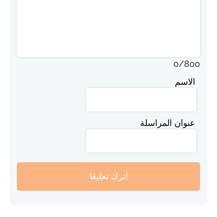
0
/
800
الاسم
عنوان المراسلة
أترك تعليقا