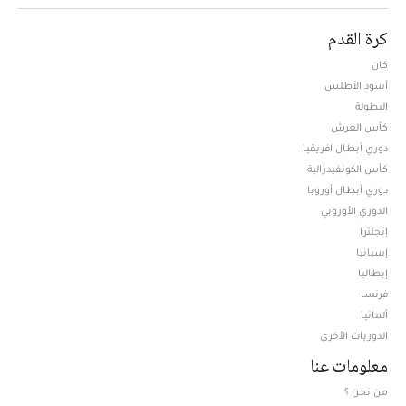
كرة القدم
كان
أسود الأطلس
البطولة
كأس العرش
دوري أبطال افريقيا
كأس الكونفيدرالية
دوري أبطال أوروبا
الدوري الأوروبي
إنجلترا
إسبانيا
إيطاليا
فرنسا
ألمانيا
الدوريات الأخرى
معلومات عنا
من نحن ؟