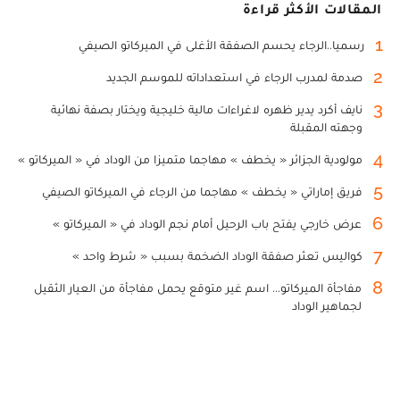
المقالات الأكثر قراءة
1
رسميا..الرجاء يحسم الصفقة الأغلى في الميركاتو الصيفي
2
صدمة لمدرب الرجاء في استعداداته للموسم الجديد
3
نايف أكرد يدير ظهره لاغراءات مالية خليجية ويختار بصفة نهائية
وجهته المقبلة
4
مولودية الجزائر « يخطف » مهاجما متميزا من الوداد في « الميركاتو »
5
فريق إماراتي « يخطف » مهاجما من الرجاء في الميركاتو الصيفي
6
عرض خارجي يفتح باب الرحيل أمام نجم الوداد في « الميركاتو »
7
كواليس تعثر صفقة الوداد الضخمة بسبب « شرط واحد »
8
مفاجأة الميركاتو... اسم غير متوقع يحمل مفاجأة من العيار الثقيل
لجماهير الوداد