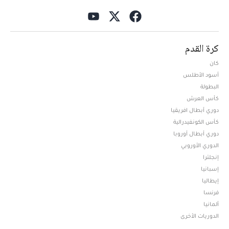
كرة القدم
كان
أسود الأطلس
البطولة
كأس العرش
دوري أبطال افريقيا
كأس الكونفيدرالية
دوري أبطال أوروبا
الدوري الأوروبي
إنجلترا
إسبانيا
إيطاليا
فرنسا
ألمانيا
الدوريات الأخرى