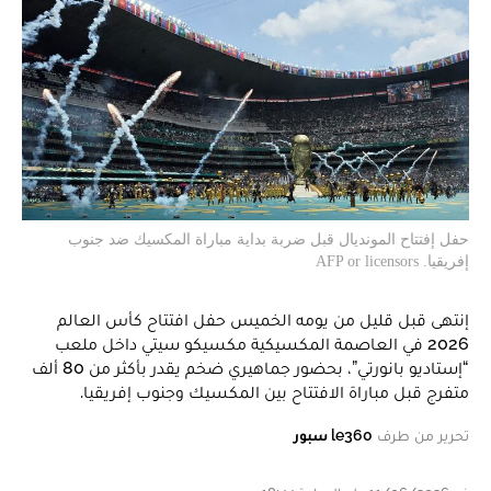
حفل إفتتاح المونديال قبل ضربة بداية مباراة المكسيك ضد جنوب
إفريقيا. AFP or licensors
إنتهى قبل قليل من يومه الخميس حفل افتتاح ​كأس العالم​
2026 في العاصمة ​المكسيك​ية مكسيكو سيتي داخل ملعب
“إستاديو بانورتي”، بحضور جماهيري ضخم يقدر بأكثر من 80 ألف
متفرج قبل مباراة الافتتاح بين المكسيك وجنوب إفريقيا.
تحرير من طرف
le360 سبور