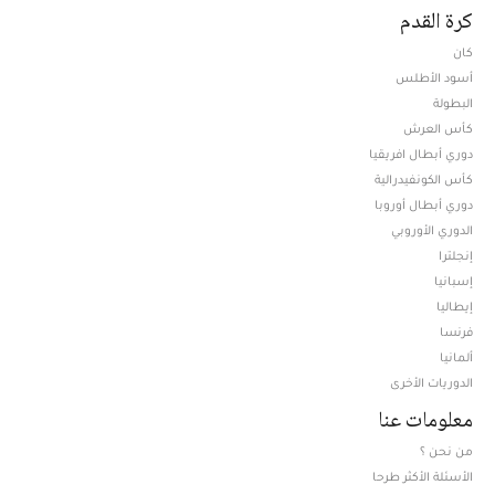
كرة القدم
كان
أسود الأطلس
البطولة
كأس العرش
دوري أبطال افريقيا
كأس الكونفيدرالية
دوري أبطال أوروبا
الدوري الأوروبي
إنجلترا
إسبانيا
إيطاليا
فرنسا
ألمانيا
الدوريات الأخرى
معلومات عنا
من نحن ؟
الأسئلة الأكثر طرحا