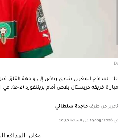
Dr
مباراة فريقه كريستال بلاص أمام برينتفورد (2-2)، في الجولة الأخيرة من الدوري الإنجليزي الممتاز.
تحرير من طرف
ماجدة سلطاني
في 19/05/2026 على الساعة 10:30
وغادر المدافع المغربي أرضية الملعب في الدقيقة 74 متأثرًا بآلام على مستوى