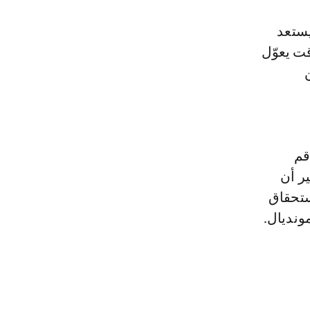
يستعد
انو، في وقت يعوّل
قم
ر أن
ستحقاق
ونديال.