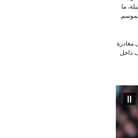
لة، ما
لموسم.
ى مغادرة
ف داخل