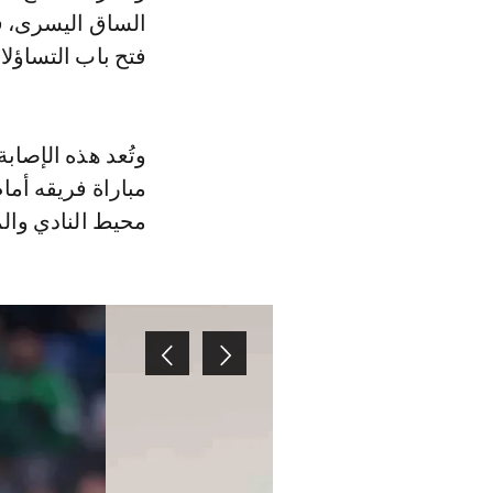
الساق اليسرى، في
فتح باب التساؤل
وتُعد هذه الإصاب
مباراة فريقه أم
محيط النادي وال