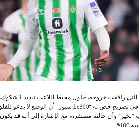
7
/
3
 التي رافقت خروجه، حاول محيط اللاعب تبديد الشكوك،
أكد وكيل أعماله في تصريح خص به “Le360 سبور” أن الوضع لا يدعو لل
 “بخير” وأن حالته مستقرة، مع الإشارة إلى أنه قد يكون
10%.