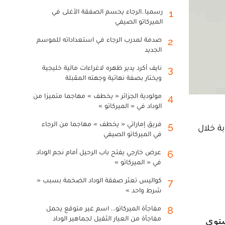
رسميا..الرجاء يحسم الصفقة الأغلى في
1
الميركاتو الصيفي
صدمة لمدرب الرجاء في استعداداته للموسم
2
الجديد
نايف أكرد يدير ظهره لاغراءات مالية خليجية
3
ويختار بصفة نهائية وجهته المقبلة
مولودية الجزائر « يخطف » مهاجما متميزا من
4
الوداد في « الميركاتو »
فريق إماراتي « يخطف » مهاجما من الرجاء
5
لعالم 2026، بعد تعرضه لإصابة خلال
في الميركاتو الصيفي
عرض خارجي يفتح باب الرحيل أمام نجم الوداد
6
في « الميركاتو »
كواليس تعثر صفقة الوداد الضخمة بسبب «
7
شرط واحد »
مفاجأة الميركاتو... اسم غير متوقع يحمل
8
مفاجأة من العيار الثقيل لجماهير الوداد