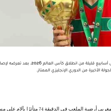
عاد المدافع المغربي شادي رياض إلى واجهة القلق قبل أسابيع قليلة من انطلاق كأس ا