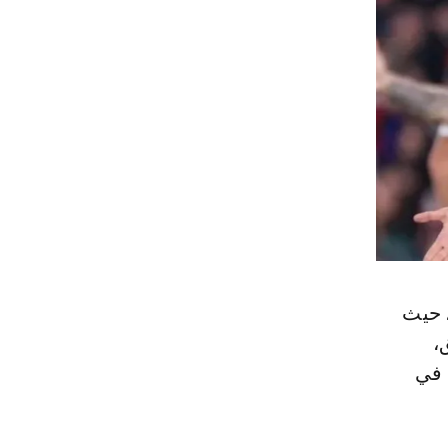
 حيث
قلق،
 في