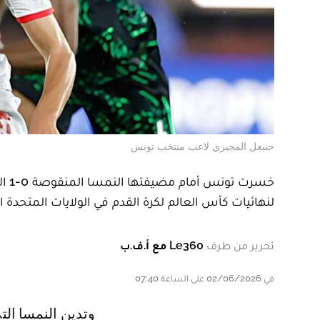
حنبعل المجبري لاعب منتخب تونس
خسر
لنهائيات كأس العالم لكرة القدم في الولايات المتحدة الاميركية و
تحرير من طرف
Le360 مع أ.ف.ب
في 02/06/2026 على الساعة 07:40
وتدين النمسا التي لعبت بعسرة لاعبين منذ الدقيقة 37 اثر طرد لاعب وسط بايرن