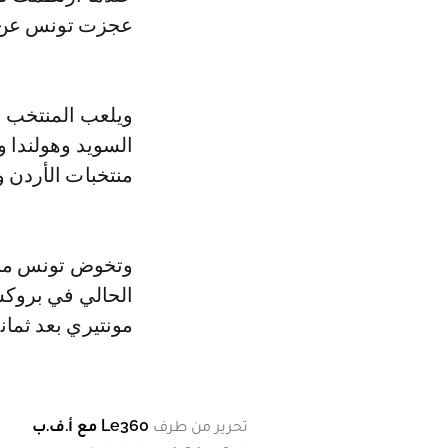
عجزت تونس عن إيج
ويلعب المنتخب 
السويد وهولندا و
منتخبات الأردن و
وتخوض تونس مبار
الحالي في بروكس
مونتيري بعد ثماني
تحرير من طرف
Le360 مع أ.ف.ب