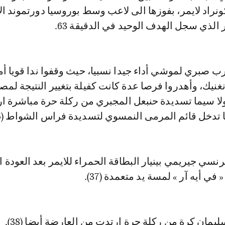
كونراد لايمر، بفوزها الى لاعب وسط بوروسيا دورتموند ال
لذي سجل الهدف الوحيد في الدقيقة 63.
ب صبري لموشي أداء جيدا نسبيا، حيث وقفوا ندا قويا أم
نيك، وأهدروا فرصا عدة كانت كفيلة بتغيير النتيجة لمص
لا سيما تسديدة حنبعل المجبري من ركلة حرة مباشرة ا
نسي جيريمي بينيار البطاقة الحمراء للايمر بعد العودة 
في أيه آر » لمسة يد متعمدة (37).
مان كرة من ركلة حرة ارتدت من العارضة أيضا (38).