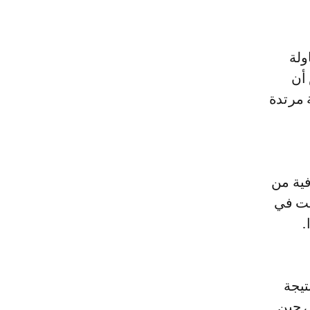
ولة
 أن
 مرتدة
فية من
حت في
تيجة
 حين