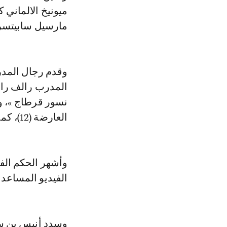
ميونيخ الالماني 
مارسيل سابيتسر ا
وقدم رجال المدر
المدرب رالف رانغ
نسور قرطاج »، و
العارضة (12)، كما تدخل قائم المرمى النمسوي لتسديدة فراس الشواط (15).
وأشهر الحكم الفر
الفيديو المساعد « 
وسدد أنيس بن سلي