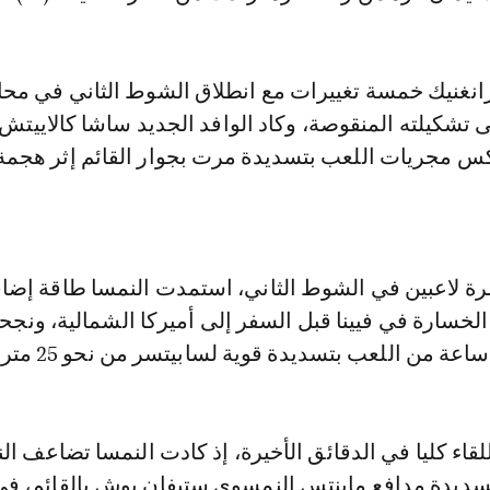
نغنيك خمسة تغييرات مع انطلاق الشوط الثاني في محا
لى تشكيلته المنقوصة، وكاد الوافد الجديد ساشا كالاييتش
س مجريات اللعب بتسديدة مرت بجوار القائم إثر هجمة
ة لاعبين في الشوط الثاني، استمدت النمسا طاقة إضا
الخسارة في فيينا قبل السفر إلى أميركا الشمالية، ونج
اعة من اللعب بتسديدة قوية لسابيتسر من نحو 25 مترا.
لقاء كليا في الدقائق الأخيرة، إذ كادت النمسا تضاعف الن
ديدة مدافع ماينتس النمسوي ستيفان بوش بالقائم، في