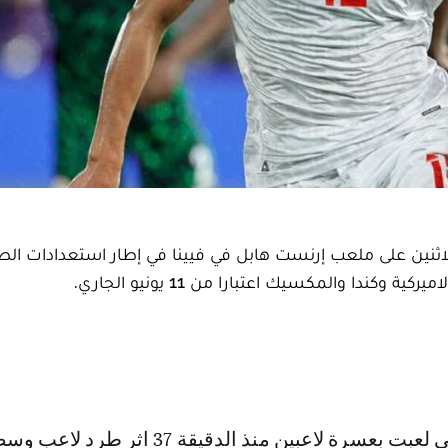
ت تونس أمام مضيفتها النمسا المنقوصة 0-1 الاثنين على ملعب إرنست هابل في فيينا في إطار استعدادات
كندا والمكسيك اعتبارا من 11 يونيو الجاري.