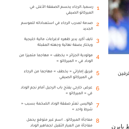
رسميا..الرجاء يحسم الصفقة الأغلى في
1
الميركاتو الصيفي
صدمة لمدرب الرجاء في استعداداته للموسم
2
الجديد
نايف أكرد يدير ظهره لاغراءات مالية خليجية
3
ويختار بصفة نهائية وجهته المقبلة
مولودية الجزائر « يخطف » مهاجما متميزا من
4
الوداد في « الميركاتو »
فريق إماراتي « يخطف » مهاجما من الرجاء
5
 الطرفين
في الميركاتو الصيفي
عرض خارجي يفتح باب الرحيل أمام نجم الوداد
6
في « الميركاتو »
كواليس تعثر صفقة الوداد الضخمة بسبب «
7
شرط واحد »
مفاجأة الميركاتو... اسم غير متوقع يحمل
8
مفاجأة من العيار الثقيل لجماهير الوداد