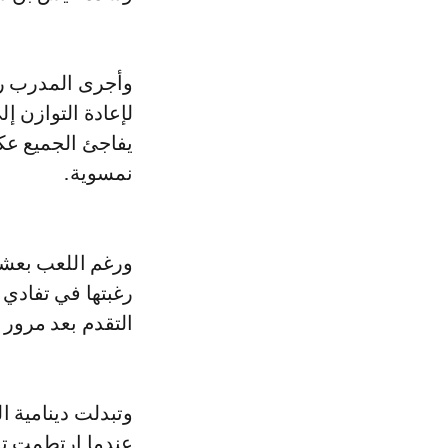
وأجرى المدرب را
لإعادة التوازن إ
يفاجئ الجميع عك
نمسوية.
ورغم اللعب بعشر
رغبتها في تفادي 
التقدم بعد مرور س
وتبدلت دينامية ال
عندما ارتطمت تس