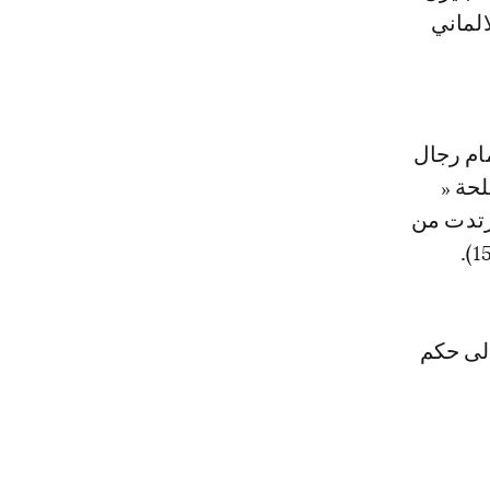
الماني
ام رجال
لحة «
رتدت من
الى حكم