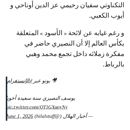
التكناوتي سفيان رحيمي عز الدين أوناحي و
أيوب الكعبي.
و رغم غيابه عن لائحة « الأسود » المتعلقة
بكأس العالم إلا أن النصيري حاضر في
مفكرة زملائه داخل تجمع محمد وهبي
بالرباط.
🎥 بونو عبر
#الإنستغرام
:
يوسف النصيري سنة سعيدة أخويا
pic.twitter.com/QT1GXuevNv
— أخبار الهلال (@hilalstuff)
June 1, 2026