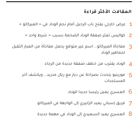
المقالات الأكثر قراءة
1
عرض خارجي يفتح باب الرحيل أمام نجم الوداد في « الميركاتو »
2
كواليس تعثر صفقة الوداد الضخمة بسبب « شرط واحد »
3
مفاجأة الميركاتو... اسم غير متوقع يحمل مفاجأة من العيار الثقيل
لجماهير الوداد
4
الوداد يقترب من خطف صفقة جديدة من الرجاء
5
مورينيو يتحدث بصراحة عن دياز مع ريال مدريد... ويكشف آخر
المستجدات
6
العسري يعين رئيسا جديدا للوداد
7
فريق إسباني يعيد الزابيري إلى الواجهة في الميركاتو
8
العسري يعيد السعيدي إلى الوداد في مهمة جديدة