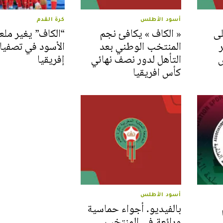
أسود الأطلس
كرة القدم
لى
« الكاف » يكافئ نجم
“الكاف” يغير مل
المنتخب الوطني بعد
الأسود في تصفيا
س
التأهل لدور نصف نهائي
إفريقيا
كأس افريقيا
أسود الأطلس
بالفيديو. أجواء حماسية
ورائعة في المنتخب