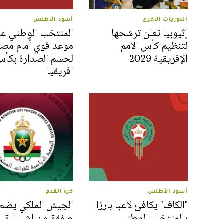
الدوريات الأخرى
أسود الأطلس
إثيوبيا تعلن ترشحها
المنتخب الوطني ع
لتنظيم كأس الأمم
موعد قوي أمام مصر
الإفريقية 2029
لحسم الصدارة بكأ
افريقيا
أسود الأطلس
كرة القدم
"الكاف" يكافئ لاعبا بارزا
الجيش الملكي يضم
بالمنتخب الوطني
صفقة من إشبيلية