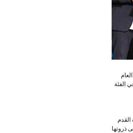
لعام
ي الفئة
 القدم
ى ذروتها