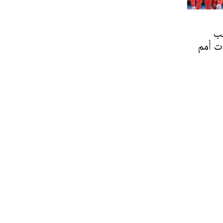
عب
ت أمم