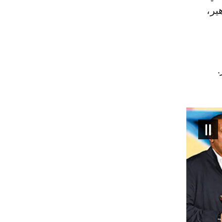
ير،
.