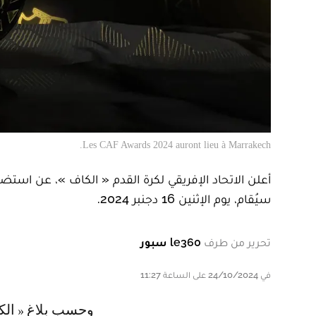
Les CAF Awards 2024 auront lieu à Marrakech.
أعلن الاتحاد الإفريقي لكرة القدم « الكاف »، عن استض
سيُقام، يوم الإثنين 16 دجنبر 2024.
تحرير من طرف
le360 سبور
في 24/10/2024 على الساعة 11:27
وحسب بلاغ « الكاف »، ستستضيف مدينة مراكش، للسنة الثانية على التوالي، هذا