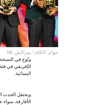
جوائز "الكاف" بمراكش. DR
وتُوج في النسخة 
الإفريقي في فئة 
النسائية.
ويحتفل الحدث الق
الأفارقة، سواء ع