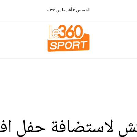
الخميس
6
أغسطس
2026
كش لاستضافة حفل افري