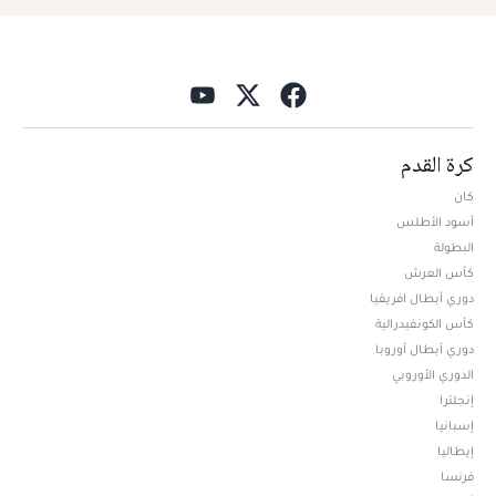
كرة القدم
كان
أسود الأطلس
البطولة
كأس العرش
دوري أبطال افريقيا
كأس الكونفيدرالية
دوري أبطال أوروبا
الدوري الأوروبي
إنجلترا
إسبانيا
إيطاليا
فرنسا