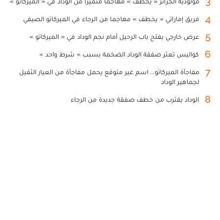
3
مولودية الجزائر « يخطف » مهاجما متميزا من الوداد في « الميركاتو »
4
فريق إماراتي « يخطف » مهاجما من الرجاء في الميركاتو الصيفي
5
عرض خارجي يفتح باب الرحيل أمام نجم الوداد في « الميركاتو »
6
كواليس تعثر صفقة الوداد الضخمة بسبب « شرط واحد »
7
مفاجأة الميركاتو... اسم غير متوقع يحمل مفاجأة من العيار الثقيل
لجماهير الوداد
8
الوداد يقترب من خطف صفقة جديدة من الرجاء