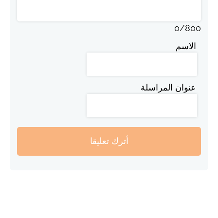
0
/
800
الاسم
عنوان المراسلة
أترك تعليقا