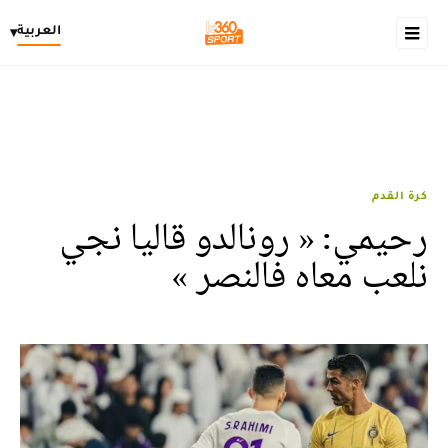
العربية
▾
كرة القدم
رحيمي: « رونالدو قاليا نجي
نلعب معاه فالنصر »