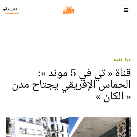
العربية
▾
كرة القدم
قناة « تي في 5 موند »:
الحماس الإفريقي يجتاح مدن
« الكان »