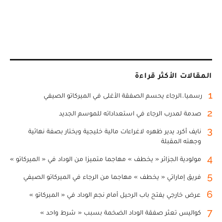
المقالات الأكثر قراءة
1
رسميا..الرجاء يحسم الصفقة الأغلى في الميركاتو الصيفي
2
صدمة لمدرب الرجاء في استعداداته للموسم الجديد
3
نايف أكرد يدير ظهره لاغراءات مالية خليجية ويختار بصفة نهائية
وجهته المقبلة
4
مولودية الجزائر « يخطف » مهاجما متميزا من الوداد في « الميركاتو »
5
فريق إماراتي « يخطف » مهاجما من الرجاء في الميركاتو الصيفي
6
عرض خارجي يفتح باب الرحيل أمام نجم الوداد في « الميركاتو »
7
كواليس تعثر صفقة الوداد الضخمة بسبب « شرط واحد »