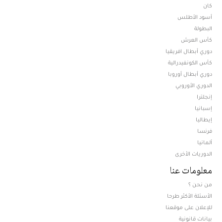
كان
أسود الأطلس
البطولة
كأس العرش
دوري أبطال افريقيا
كأس الكونفيدرالية
دوري أبطال أوروبا
الدوري الأوروبي
إنجلترا
إسبانيا
إيطاليا
فرنسا
ألمانيا
الدوريات الأخرى
معلومات عنا
من نحن ؟
الأسئلة الأكثر طرحا
للإعلان على موقعنا
بيانات قانونية