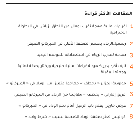
المقالات الأكثر قراءة
1
اغراءات مالية مهمة تقرب بوفال من اللحاق بزياش في البطولة
الاحترافية
2
رسميا..الرجاء يحسم الصفقة الأغلى في الميركاتو الصيفي
3
صدمة لمدرب الرجاء في استعداداته للموسم الجديد
4
نايف أكرد يدير ظهره لاغراءات مالية خليجية ويختار بصفة نهائية
وجهته المقبلة
5
مولودية الجزائر « يخطف » مهاجما متميزا من الوداد في « الميركاتو »
6
فريق إماراتي « يخطف » مهاجما من الرجاء في الميركاتو الصيفي
7
عرض خارجي يفتح باب الرحيل أمام نجم الوداد في « الميركاتو »
8
كواليس تعثر صفقة الوداد الضخمة بسبب « شرط واحد »