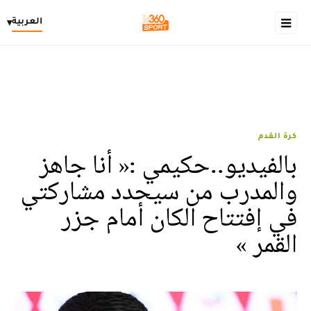
العربية
▾
كرة القدم
بالفيديو..حكيمي :« أنا جاهز
والمدرب من سيحدد مشاركتي
في إفتتاح الكان أمام جزر
القمر »