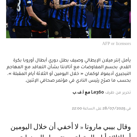
AFP or licensors
يأمل إنتر ميلان الإيطالي وصيف بطل دوري أبطال أوروبا بكرة
القدم، بحسم المفاوضات مع أتالانتا بشأن التعاقد مع المهاجم
النيجيري أديمولا لوكمان « خلال اليومين أو الثلاثة أيام المقبلة »،
بحسب ما صرّح رئيس النادي في مؤتمر صحافي الإثنين.
تحرير من طرف
Le360 مع أ.ف.ب
في 28/07/2025 على الساعة 22:00
وقال بيبي ماروتا « لا أخفي أن خلال اليومين