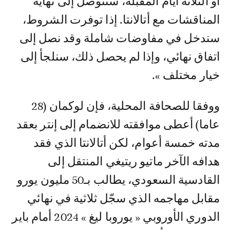
أو الثلاثة أيام المقبلة، سنتوصل إلى نهاية
المناقشات مع أتالانتا. إذا توفرت الشروط،
سندخل في مفاوضات شاملة وقد نصل إلى
اتفاق نهائي، وإذا لم يحصل ذلك، سنلجأ إلى
خيار مختلف ».
ووفقا للصحافة المحلية، فإن لوكمان (28
عاما) أعطى موافقته للانضمام إلى إنتر بعقد
مدته خمسة أعوام، لكن أتالانتا الذي فقد
هدافه الآخر ماتيو ريتيغي المنتقل إلى
القادسية السعودي، يطالب بـ50 مليون يورو
مقابل مهاجمه الذي سجّل ثلاثية في نهائي
الدوري الأوروبي « يوروبا ليغ » 2024 أمام باير