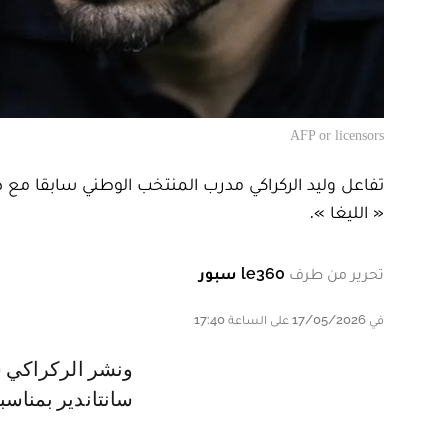
AFP or licensors
تفاعل وليد الركراكي مدرب المنتخب الوطني سابقا مع صع
« الليغا ».
تحرير من طرف
le360 سبور
في 17/05/2026 على الساعة 17:40
و نشر الركراكي سطوري عبر حسابه الشخصي بإنستغرام رسالة تهنئة لفريق
سانتاندير بمناسب