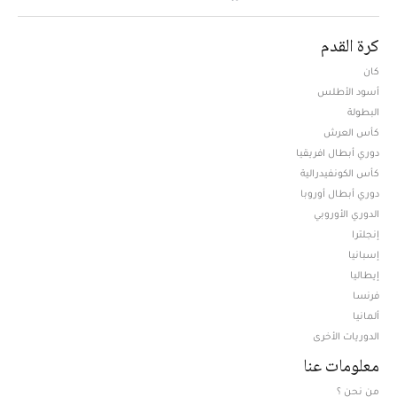
كرة القدم
كان
أسود الأطلس
البطولة
كأس العرش
دوري أبطال افريقيا
كأس الكونفيدرالية
دوري أبطال أوروبا
الدوري الأوروبي
إنجلترا
إسبانيا
إيطاليا
فرنسا
ألمانيا
الدوريات الأخرى
معلومات عنا
من نحن ؟