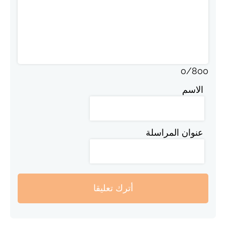
0
/
800
الاسم
عنوان المراسلة
أترك تعليقا