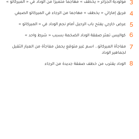
3
مولودية الجزائر « يخطف » مهاجما متميزا من الوداد في « الميركاتو »
4
فريق إماراتي « يخطف » مهاجما من الرجاء في الميركاتو الصيفي
5
عرض خارجي يفتح باب الرحيل أمام نجم الوداد في « الميركاتو »
6
كواليس تعثر صفقة الوداد الضخمة بسبب « شرط واحد »
7
مفاجأة الميركاتو... اسم غير متوقع يحمل مفاجأة من العيار الثقيل
لجماهير الوداد
8
الوداد يقترب من خطف صفقة جديدة من الرجاء