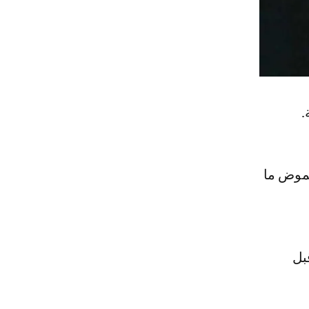
.
غموض ما
بل